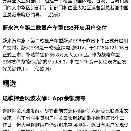
分其亚太业务部门，组建一个覆盖中国内地、香港、台湾和澳
门的大中华区新部门，新部门将由亚太地区运营副总裁兼中国
区总裁朱晓彤领导。（品玩）
蔚来汽车第二款量产车型ES6开启用户交付
蔚来汽车旗下第二款量产车型蔚来ES6于昨日下午正式开启用
户交付。蔚来ES6是一款5座纯电动SUV，于2018年12月15日
正式上市，补贴前售价35.8万元人民币起。作为战略车型，
ES6被称为“蔚来版”的Model 3，将在平衡资产负债表方面发
挥关键作用。（亿欧网）
精选
途歌押金风波发酵：App余额清零
途歌押金风波发酵。尽管此前交通运输部等六部委已联合发文
要求，汽车分时租赁用户押金最长退款周期不应超过15个工
作日，但大量途歌用户仍迟迟未拿回押金。近日有用户发现途