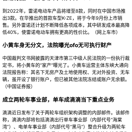
到2022年，雷诺电动车产品将增至8款，同时在中国市场推
出3款。在华推出的首款车型K-ZE，将于今年9月份上市销
售。另外雷诺还计划不断降低各项成本，其中研发成本最高降
低40%，使雷诺电动车拥有更高的性价比。（网上车市）
小黄车身无分文，法院曝光ofo无可执行财产
中国裁判文书网披露的天津市第三中级人民法院的一份执行裁
定书，将小黄车的“家产”曝光了。小黄车运营主体东峡大通向
法院报告称：其名下无房产及土地使用权、无对外投资、无车
辆，虽开设了银行账户，但已被其他法院冻结或账户无余额。
（中国证券报）
成立两轮车事业部，单车成滴滴当下重点业务
滴滴近日发布了关于两轮车组织架构调整的内部邮件。该邮件
称，滴滴内部将包括滴滴出行单车事业部（内部代号“海棠
湾”）、电单车事业部（内部代号“黑马”）整合升级为两轮车