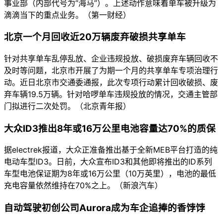
事业部（内部代号为“海马”）。上述动作意味着单车被升级为
滴滴当下的重点业务。（第一财经）
北京一个月回收近20万辆废弃破损共享单车
针对共享单车乱停乱放、企业违规投放、破损废弃车辆回收不
及时等问题，北京市开展了为期一个月的共享单车专项治理行
动。近日北京市交通委通报，此次专项行动累计回收破损、废
弃车辆19.5万辆。针对哈啰单车违规投放的情况，交通主管部
门拟进行二次处罚。（北京青年报）
大众ID3推出8年或16万公里电池容量达70%的质保
据electrek报道，大众正准备推出基于全新MEB平台打造的纯
电动车型ID3。日前，大众宣布ID3和其他即将推出的ID系列
车型电池保证期为8年或16万公里（10万英里），电池的最低
充电容量依然维持在70%之上。（新浪汽车）
自动驾驶初创公司Aurora成为车企追捧的香饽饽