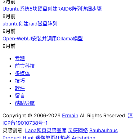
3月前
Ubuntu系统5块硬盘创建RAID6阵列详细步骤
8月前
ubuntu创建raid磁盘阵列
9月前
Open-WebUI安装并调用Ollama模型
9月前
专题
前言科技
多媒体
技巧
软件
留言
酷站导航
Copyright © 2006-2026
Ermain
All Rights Reserved.
滇
ICP备19010738号-1
灵感创意:
Lapa网页灵感图库
灵感网络
Baubauhaus
Product Hunt
迷你单页狂热者
Artstation