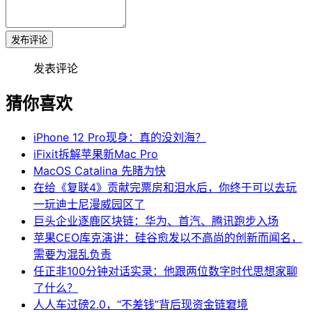
发布评论
发表评论
猜你喜欢
iPhone 12 Pro现身：真的没刘海？
iFixit拆解苹果新Mac Pro
MacOS Catalina 先睹为快
在给《复联4》贡献完票房和泪水后，你终于可以去玩
一玩迪士尼漫威园区了
巨头企业逐鹿区块链：华为、首汽、腾讯跑步入场
苹果CEO库克演讲：硅谷愈发以不高尚的创新而闻名，
需要为混乱负责
任正非100分钟对话实录：他跟两位数字时代思想家聊
了什么？
人人车过磅2.0，“不差钱”背后现资金链窘境