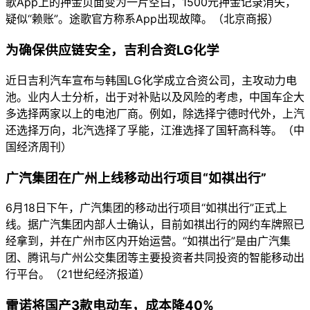
歌App上的押金页面变为一片空白，1500元押金记录消失，
疑似“赖账”。途歌官方称系App出现故障。（北京商报）
为确保供应链安全，吉利合资LG化学
近日吉利汽车宣布与韩国LG化学成立合资公司，主攻动力电
池。业内人士分析，出于对补贴以及风险的考虑，中国车企大
多选择两家以上的电池厂商。例如，除选择宁德时代外，上汽
还选择万向，北汽选择了孚能，江淮选择了国轩高科等。（中
国经济周刊）
广汽集团在广州上线移动出行项目“如祺出行”
6月18日下午，广汽集团的移动出行项目“如祺出行”正式上
线。据广汽集团内部人士确认，目前如祺出行的网约车牌照已
经拿到，并在广州市区内开始运营。“如祺出行”是由广汽集
团、腾讯与广州公交集团等主要投资者共同投资的智能移动出
行平台。（21世纪经济报道）
雷诺将国产3款电动车，成本降40%