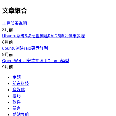
文章聚合
工具部署说明
3月前
Ubuntu系统5块硬盘创建RAID6阵列详细步骤
8月前
ubuntu创建raid磁盘阵列
9月前
Open-WebUI安装并调用Ollama模型
9月前
专题
前言科技
多媒体
技巧
软件
留言
酷站导航