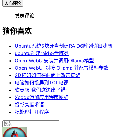
发布评论
发表评论
猜你喜欢
Ubuntu系统5块硬盘创建RAID6阵列详细步骤
ubuntu创建raid磁盘阵列
Open-WebUI安装并调用Ollama模型
Open-WebUI 对接 Ollama 并配置模型参数
3D打印如何在曲面上改善接缝
电脑如何投屏到TCL电视
软商店“我们这边出了错”
Xcode添加应用程序图标
投影亮度术语
批处理打开程序