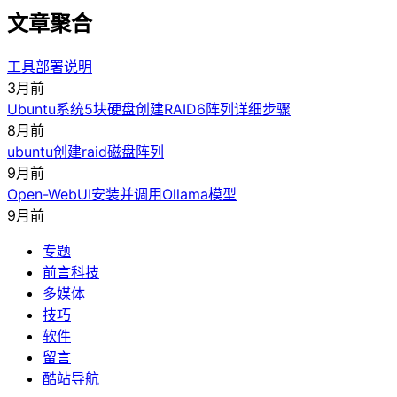
文章聚合
工具部署说明
3月前
Ubuntu系统5块硬盘创建RAID6阵列详细步骤
8月前
ubuntu创建raid磁盘阵列
9月前
Open-WebUI安装并调用Ollama模型
9月前
专题
前言科技
多媒体
技巧
软件
留言
酷站导航