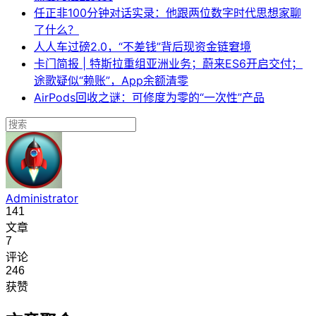
任正非100分钟对话实录：他跟两位数字时代思想家聊
了什么？
人人车过磅2.0，“不差钱”背后现资金链窘境
卡门简报 | 特斯拉重组亚洲业务；蔚来ES6开启交付；
途歌疑似“赖账”，App余额清零
AirPods回收之谜：可修度为零的“一次性”产品
Administrator
141
文章
7
评论
246
获赞