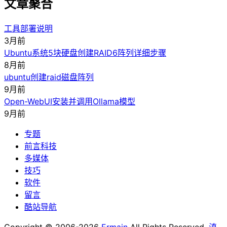
文章聚合
工具部署说明
3月前
Ubuntu系统5块硬盘创建RAID6阵列详细步骤
8月前
ubuntu创建raid磁盘阵列
9月前
Open-WebUI安装并调用Ollama模型
9月前
专题
前言科技
多媒体
技巧
软件
留言
酷站导航