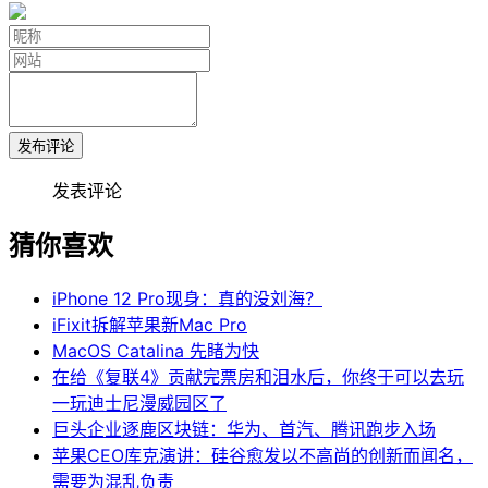
发布评论
发表评论
猜你喜欢
iPhone 12 Pro现身：真的没刘海？
iFixit拆解苹果新Mac Pro
MacOS Catalina 先睹为快
在给《复联4》贡献完票房和泪水后，你终于可以去玩
一玩迪士尼漫威园区了
巨头企业逐鹿区块链：华为、首汽、腾讯跑步入场
苹果CEO库克演讲：硅谷愈发以不高尚的创新而闻名，
需要为混乱负责