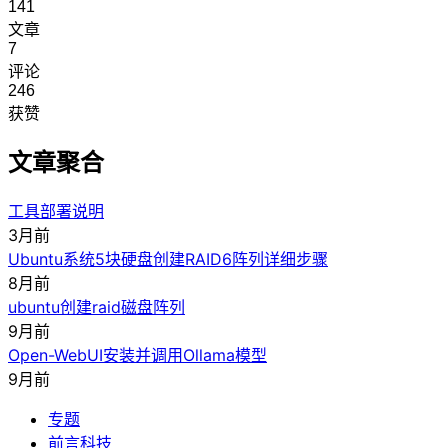
141
文章
7
评论
246
获赞
文章聚合
工具部署说明
3月前
Ubuntu系统5块硬盘创建RAID6阵列详细步骤
8月前
ubuntu创建raid磁盘阵列
9月前
Open-WebUI安装并调用Ollama模型
9月前
专题
前言科技