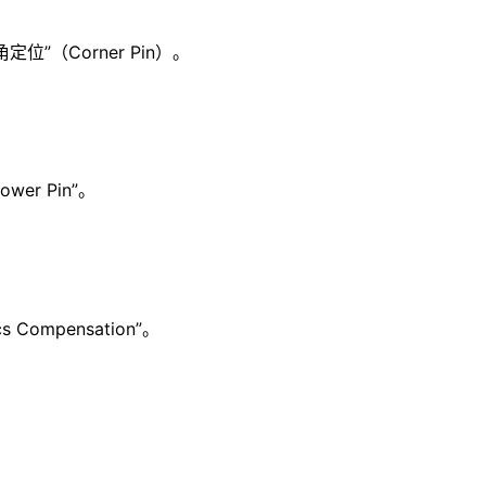
定位”（Corner Pin）。
wer Pin”。
 Compensation”。