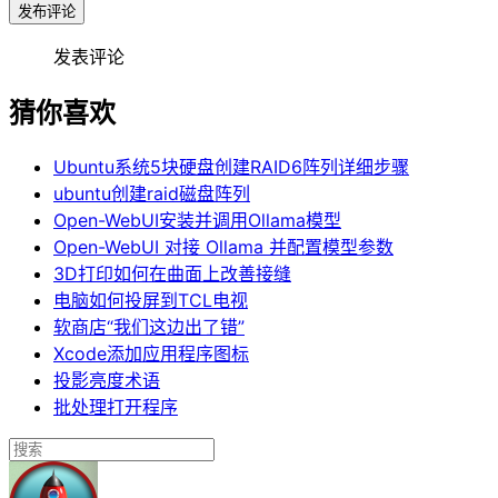
发布评论
发表评论
猜你喜欢
Ubuntu系统5块硬盘创建RAID6阵列详细步骤
ubuntu创建raid磁盘阵列
Open-WebUI安装并调用Ollama模型
Open-WebUI 对接 Ollama 并配置模型参数
3D打印如何在曲面上改善接缝
电脑如何投屏到TCL电视
软商店“我们这边出了错”
Xcode添加应用程序图标
投影亮度术语
批处理打开程序