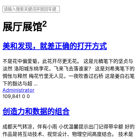
2
展厅展馆
美和发现，就差正确的打开方式
不是花中偏爱菊，此花开尽更无花。 这是元稹笔下的坚贞与
淡然 洛阳城东桃李花，飞来飞去落谁家？ 这是刘希夷笔下的
惆怅与释然 梅花竹里无人见，一夜吹香过石桥 这是姜白石笔
下的豁达与超 ...
Administrator
109,841
0
0
创造力和数据的组合
成都天气转凉，伴有小雨 小优温馨提示出门记得带伞额 好的
作品是将互动技术、视觉设计、物理空间高度结合。 技术是