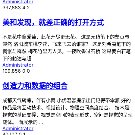
Administrator
397,883
4
2
美和发现，就差正确的打开方式
不是花中偏爱菊，此花开尽更无花。 这是元稹笔下的坚贞与
淡然 洛阳城东桃李花，飞来飞去落谁家？ 这是刘希夷笔下的
惆怅与释然 梅花竹里无人见，一夜吹香过石桥 这是姜白石笔
下的豁达与超 ...
Administrator
109,856
0
0
创造力和数据的组合
成都天气转凉，伴有小雨 小优温馨提示出门记得带伞额 好的
作品是将互动技术、视觉设计、物理空间高度结合。 技术是
视觉的基础支撑，视觉是空间的表现形式，空间是视觉的呈现
载体。 而展示的 ...
Administrator
40,107
0
1