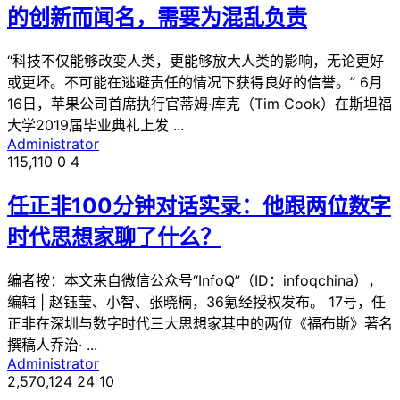
的创新而闻名，需要为混乱负责
“科技不仅能够改变人类，更能够放大人类的影响，无论更好
或更坏。不可能在逃避责任的情况下获得良好的信誉。” 6月
16日，苹果公司首席执行官蒂姆·库克（Tim Cook）在斯坦福
大学2019届毕业典礼上发 ...
Administrator
115,110
0
4
任正非100分钟对话实录：他跟两位数字
时代思想家聊了什么？
编者按：本文来自微信公众号“InfoQ”（ID：infoqchina），
编辑 | 赵钰莹、小智、张晓楠，36氪经授权发布。 17号，任
正非在深圳与数字时代三大思想家其中的两位《福布斯》著名
撰稿人乔治· ...
Administrator
2,570,124
24
10