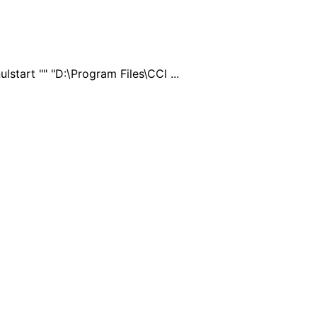
start "" "D:\Program Files\CCl ...