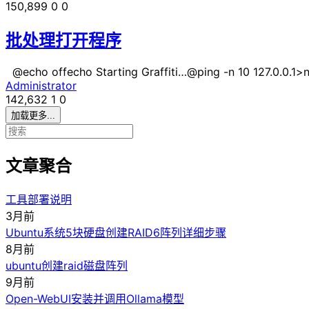
150,899
0
0
批处理打开程序
@echo offecho Starting Graffiti…@ping -n 10 127.0.0.1>nul
Administrator
142,632
1
0
加载更多...
文章聚合
工具部署说明
3月前
Ubuntu系统5块硬盘创建RAID6阵列详细步骤
8月前
ubuntu创建raid磁盘阵列
9月前
Open-WebUI安装并调用Ollama模型